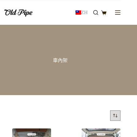
跳
至
ZH
購
主
物
要
車
內
容
車內架