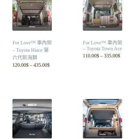
For Love™ 車內架
For Love™ 車內架
– Toyota Town Ace
– Toyota Hiace 第
110.00
$
–
335.00
$
價
六代新海獅
格
120.00
$
–
435.00
$
價
範
格
圍：
範
110.00$
圍：
到
120.00$
335.00$
到
435.00$