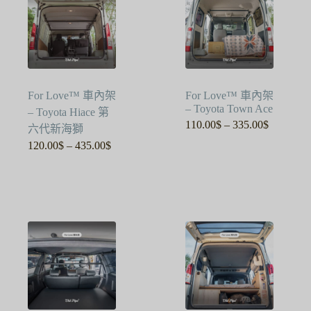
For Love™ 車內架
For Love™ 車內架
– Toyota Town Ace
– Toyota Hiace 第
110.00
$
–
335.00
$
價
六代新海獅
格
120.00
$
–
435.00
$
價
範
格
圍：
範
110.00$
圍：
到
120.00$
335.00$
到
435.00$