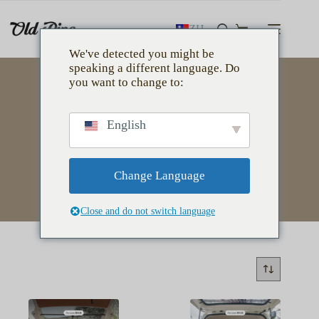
跳
至
ZH
購
主
We've detected you might be
物
要
speaking a different language. Do
車
內
you want to change to:
容
English
For Love™
Change Language
Close and do not switch language