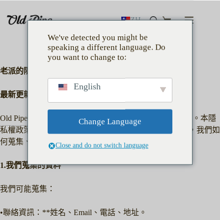
跳
至
ZH
購
主
We've detected you might be
物
要
speaking a different language. Do
車
內
you want to change to:
容
老派的隱私權政策
English
最新更新：
20260302
Old Pipe（以下稱「本品牌」、「我們」）重視您的隱私。本隱
Change Language
私權政策說明您在瀏覽本網站、聯繫客服或購買產品時，我們如
何蒐集、使用、分享與保護您的個人資料。
Close and do not switch language
1.我們蒐集的資料
我們可能蒐集：
•聯絡資訊：**姓名、Email、電話、地址。