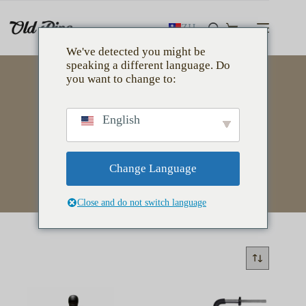
跳
至
ZH
購
主
We've detected you might be
物
要
speaking a different language. Do
車
內
you want to change to:
容
English
快拆設計
Change Language
Close and do not switch language